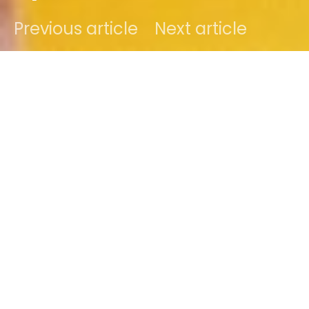
Previous article
Next article
DARK
Lilian
14 oktober 2021
2 minute read
Inhoud
1. Voorkom ongelukjes
2. Azijn
3. Maak ook de veters schoon
4. Houd de zolen wit