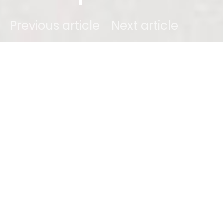
Previous article
Next article
DARK
Lilian
8 april 2022
2 minute read
Inhoud
Wil jij jouw eigen telefoonhoesje
ontwerpen?
Maak gebruik van de vele mogelijkheden
Welk ontwerp kies jij?
Praktische accessoires voor jouw mobiele