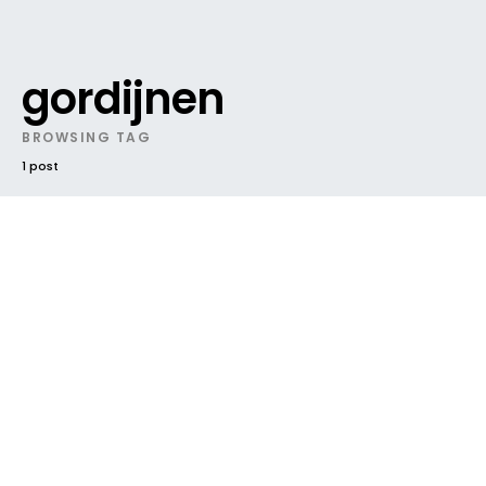
gordijnen
BROWSING TAG
1 post
DARK